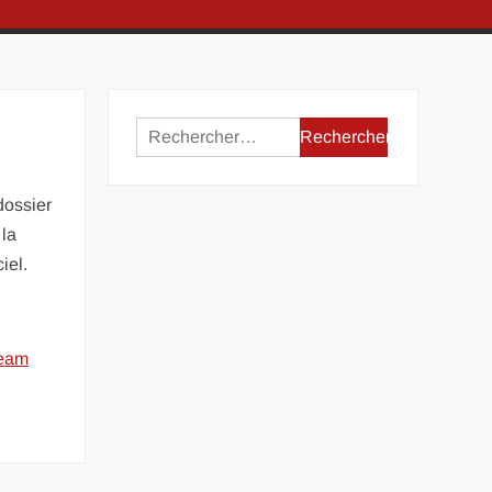
Rechercher :
dossier
 la
iel.
eam