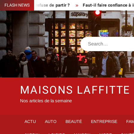
Skip
ue le fermier refuse de partir ?
FLASH NEWS
Faut-il faire confiance à inf
to
content
Search
MAISONS LAFFITTE
Nos articles de la semaine
ACTU
AUTO
BEAUTÉ
ENTREPRISE
FAM