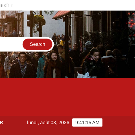
’1 million d’euros ?
Comment créer et sécuriser votre accès su
ER
lundi, août 03, 2026
9:41:15 AM