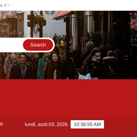
’1 million d’euros ?
Comment créer et sécuriser votre accès su
ER
lundi, août 03, 2026
10:36:55 AM