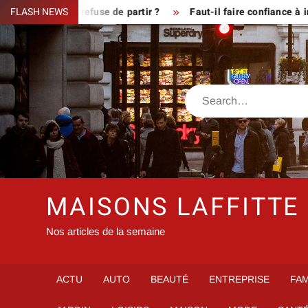
Skip
ue le fermier refuse de partir ?
FLASH NEWS
Faut-il faire confiance à inf
to
content
Search
MAISONS LAFFITTE
Nos articles de la semaine
ACTU
AUTO
BEAUTÉ
ENTREPRISE
FAM