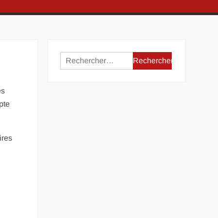
Rechercher :
es
pte
ires