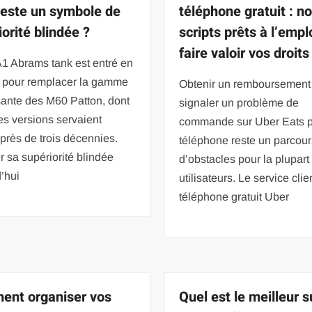
reste un symbole de
téléphone gratuit : n
orité blindée ?
scripts prêts à l’empl
faire valoir vos droits
1 Abrams tank est entré en
e pour remplacer la gamme
Obtenir un remboursement
ssante des M60 Patton, dont
signaler un problème de
es versions servaient
commande sur Uber Eats 
près de trois décennies.
téléphone reste un parcou
 sa supériorité blindée
d’obstacles pour la plupart
’hui
utilisateurs. Le service clie
téléphone gratuit Uber
nt organiser vos
Quel est le meilleur 