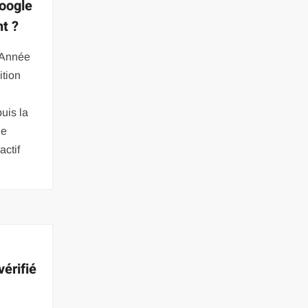
Google
t ?
’Année
ition
uis la
de
actif
vérifié