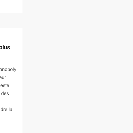
s
plus
Monopoly
eur
reste
é des
dre la