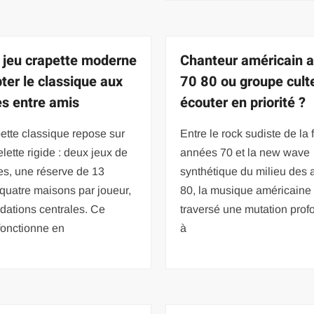
 jeu crapette moderne
Chanteur américain 
pter le classique aux
70 80 ou groupe culte
es entre amis
écouter en priorité ?
ette classique repose sur
Entre le rock sudiste de la 
lette rigide : deux jeux de
années 70 et la new wave
es, une réserve de 13
synthétique du milieu des
 quatre maisons par joueur,
80, la musique américaine
ndations centrales. Ce
traversé une mutation prof
fonctionne en
à