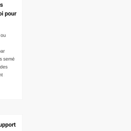
os
oi pour
 ou
par
rs semé
 des
nt
support