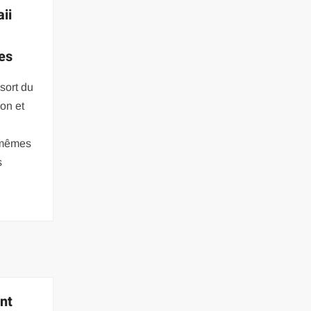
ii
es
sort du
on et
 mêmes
s
ent