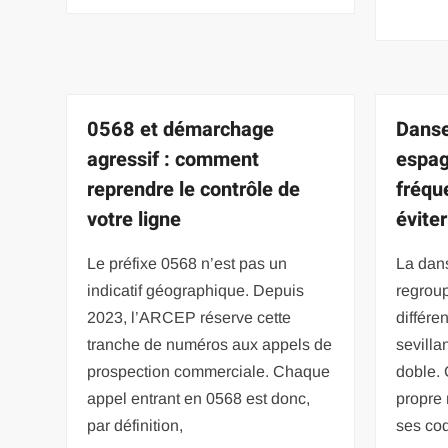
0568 et démarchage
Danse
agressif : comment
espag
reprendre le contrôle de
fréqu
votre ligne
éviter
Le préfixe 0568 n’est pas un
La dans
indicatif géographique. Depuis
regrou
2023, l’ARCEP réserve cette
différe
tranche de numéros aux appels de
sevilla
prospection commerciale. Chaque
doble.
appel entrant en 0568 est donc,
propre 
par définition,
ses co