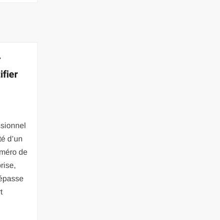
r
ifier
ssionnel
té d’un
uméro de
rise,
dépasse
t