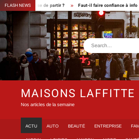
Skip
mier refuse de partir ?
FLASH NEWS
Faut-il faire confiance à info de pres
to
content
Search
MAISONS LAFFITTE
Nos articles de la semaine
ACTU
AUTO
BEAUTÉ
ENTREPRISE
FAM