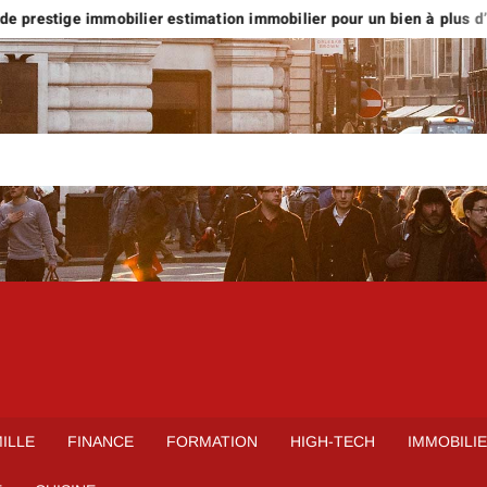
tige immobilier estimation immobilier pour un bien à plus d’1 million
ILLE
FINANCE
FORMATION
HIGH-TECH
IMMOBILI