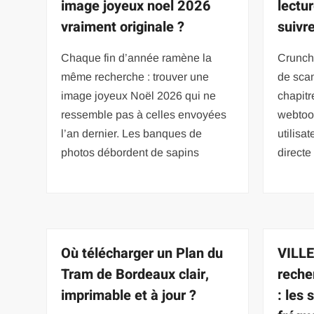
image joyeux noel 2026
lectu
vraiment originale ?
suivr
Chaque fin d’année ramène la
Crunch
même recherche : trouver une
de scan
image joyeux Noël 2026 qui ne
chapit
ressemble pas à celles envoyées
webtoo
l’an dernier. Les banques de
utilisat
photos débordent de sapins
directe
Où télécharger un Plan du
VILLE 
Tram de Bordeaux clair,
reche
imprimable et à jour ?
: les 