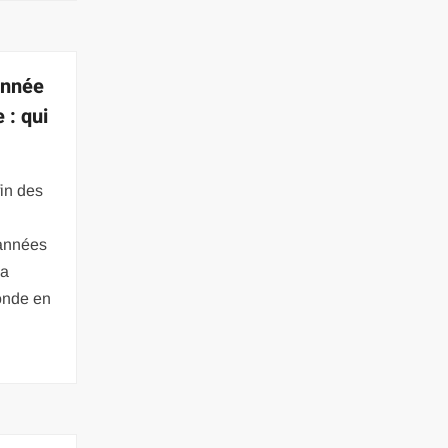
année
 : qui
fin des
 années
 a
onde en