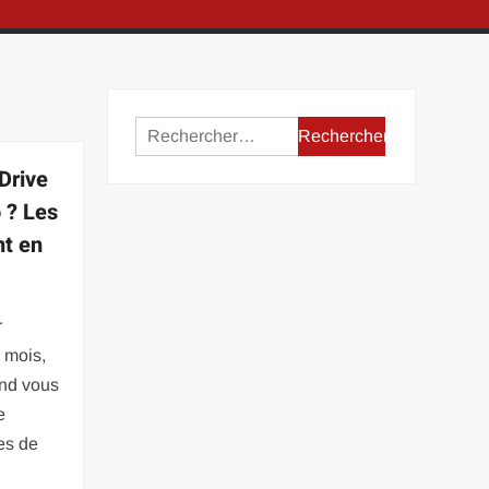
Rechercher :
 Drive
 ? Les
nt en
r
 mois,
and vous
e
res de