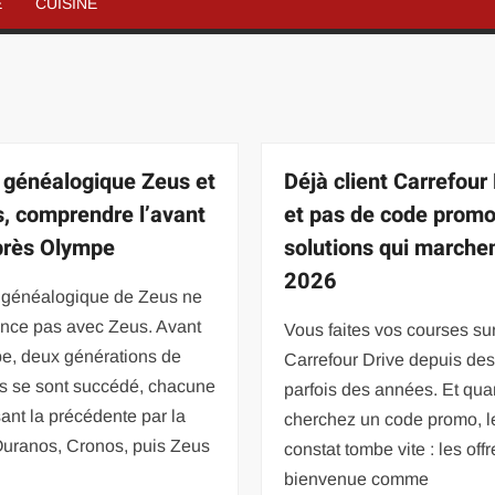
É
CUISINE
 généalogique Zeus et
Déjà client Carrefour
s, comprendre l’avant
et pas de code promo
après Olympe
solutions qui marche
2026
e généalogique de Zeus ne
ce pas avec Zeus. Avant
Vous faites vos courses su
pe, deux générations de
Carrefour Drive depuis des
és se sont succédé, chacune
parfois des années. Et qu
ant la précédente par la
cherchez un code promo, l
Ouranos, Cronos, puis Zeus
constat tombe vite : les off
bienvenue comme