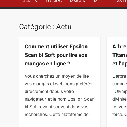
JARDIN
LOISIRS
MAISON
MODE
SANT
Catégorie :
Actu
Comment utiliser Epsilon
Arbre
Scan bl Soft pour lire vos
Titan
mangas en ligne ?
et l’
Vous cherchez un moyen de lire
L’arbr
vos mangas et webtoons préférés
commen
directement depuis votre
l’Olym
navigateur, et le nom Epsilon Scan
divinit
bl Soft revient souvent dans vos
renvers
recherches. Cette plateforme de
force. 
: