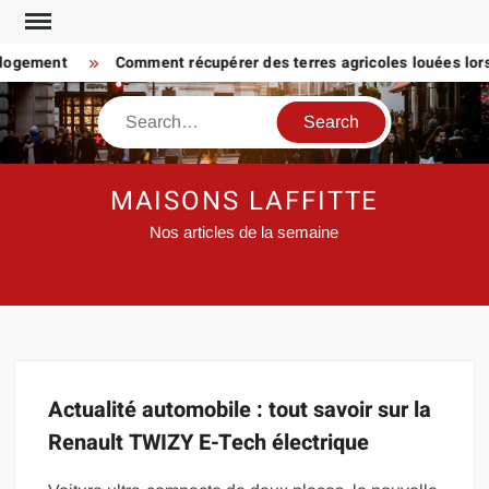
Skip
to
 logement
Comment récupérer des terres agricoles louées lorsq
content
Search
MAISONS LAFFITTE
Nos articles de la semaine
Actualité automobile : tout savoir sur la
Renault TWIZY E-Tech électrique