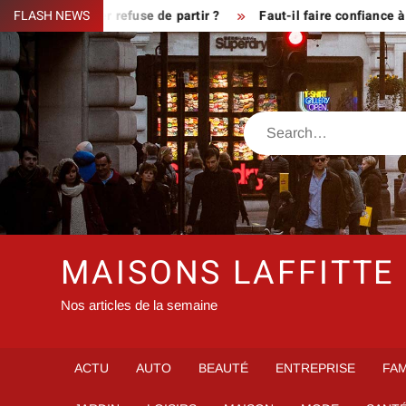
Skip
sque le fermier refuse de partir ?
FLASH NEWS
Faut-il faire confiance à i
to
content
Search
MAISONS LAFFITTE
Nos articles de la semaine
ACTU
AUTO
BEAUTÉ
ENTREPRISE
FAM