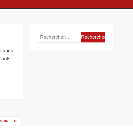
Rechercher :
 l’abus
osants
VOIR !