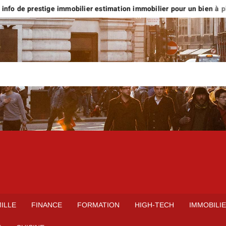
nfo de prestige immobilier estimation immobilier pour un bien à plus 
ILLE
FINANCE
FORMATION
HIGH-TECH
IMMOBILI