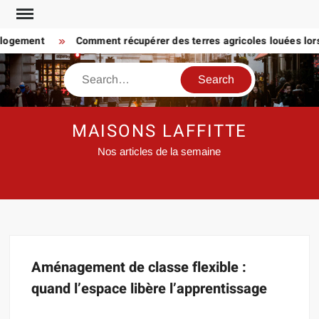
Skip
to
 logement
Comment récupérer des terres agricoles louées lorsq
content
Search
MAISONS LAFFITTE
Nos articles de la semaine
Aménagement de classe flexible :
quand l’espace libère l’apprentissage