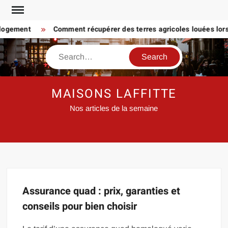
Skip
to
 logement
Comment récupérer des terres agricoles louées lorsq
content
Search
MAISONS LAFFITTE
Nos articles de la semaine
Assurance quad : prix, garanties et
conseils pour bien choisir