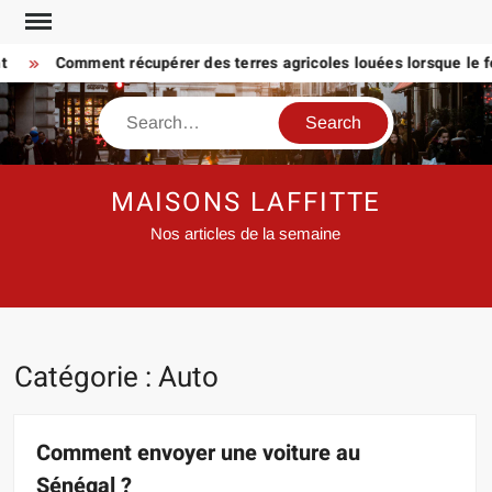
Skip
to
Comment récupérer des terres agricoles louées lorsque le fermi
content
Search
MAISONS LAFFITTE
Nos articles de la semaine
Catégorie :
Auto
Comment envoyer une voiture au
Sénégal ?