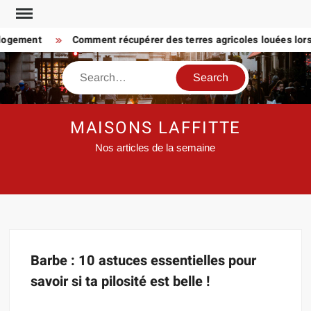
Skip
to
 logement
Comment récupérer des terres agricoles louées lorsq
content
Search
MAISONS LAFFITTE
Nos articles de la semaine
Barbe : 10 astuces essentielles pour
savoir si ta pilosité est belle !