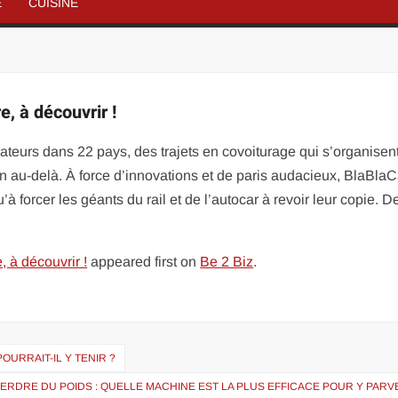
É
CUISINE
e, à découvrir !
isateurs dans 22 pays, des trajets en covoiturage qui s’organisen
en au-delà. À force d’innovations et de paris audacieux, BlaBlaC
 forcer les géants du rail et de l’autocar à revoir leur copie. De
, à découvrir !
appeared first on
Be 2 Biz
.
URRAIT-IL Y TENIR ?
ERDRE DU POIDS : QUELLE MACHINE EST LA PLUS EFFICACE POUR Y PARV