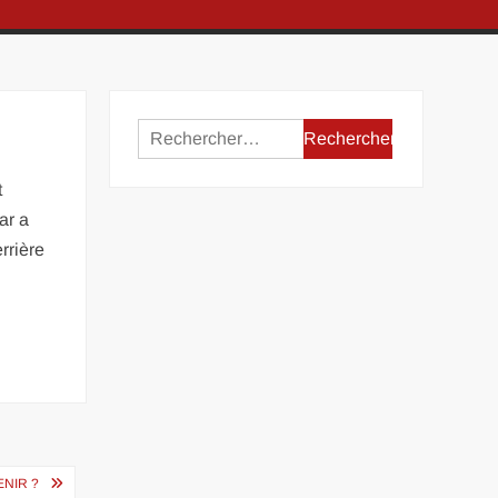
Rechercher :
t
ar a
rrière
ENIR ?