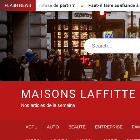
Skip
que le fermier refuse de partir ?
FLASH NEWS
Faut-il faire confiance à in
to
content
Search
MAISONS LAFFITTE
Nos articles de la semaine
ACTU
AUTO
BEAUTÉ
ENTREPRISE
FAM