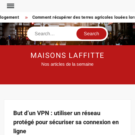
Skip
to
 logement
Comment récupérer des terres agricoles louées lorsq
content
Search
MAISONS LAFFITTE
Nos articles de la semaine
But d’un VPN : utiliser un réseau
protégé pour sécuriser sa connexion en
ligne