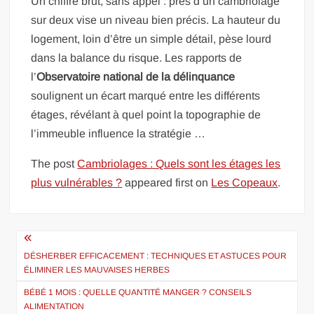
Un chiffre brut, sans appel : près d’un cambriolage
sur deux vise un niveau bien précis. La hauteur du
logement, loin d’être un simple détail, pèse lourd
dans la balance du risque. Les rapports de
l’
Observatoire national de la délinquance
soulignent un écart marqué entre les différents
étages, révélant à quel point la topographie de
l’immeuble influence la stratégie …
The post
Cambriolages : Quels sont les étages les
plus vulnérables ?
appeared first on
Les Copeaux
.
Navigation
de
DÉSHERBER EFFICACEMENT : TECHNIQUES ET ASTUCES POUR
ÉLIMINER LES MAUVAISES HERBES
l’article
BÉBÉ 1 MOIS : QUELLE QUANTITÉ MANGER ? CONSEILS
ALIMENTATION