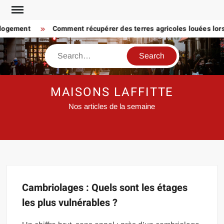
Skip
to
 logement
Comment récupérer des terres agricoles louées lorsq
content
Search
MAISONS LAFFITTE
Nos articles de la semaine
Cambriolages : Quels sont les étages
les plus vulnérables ?