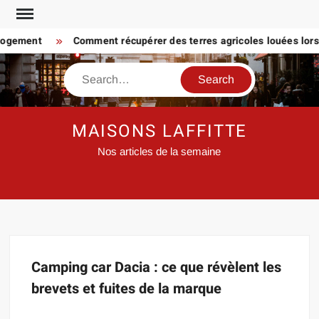
Skip
to
logement
Comment récupérer des terres agricoles louées lorsq
content
Search
MAISONS LAFFITTE
Nos articles de la semaine
Camping car Dacia : ce que révèlent les
brevets et fuites de la marque