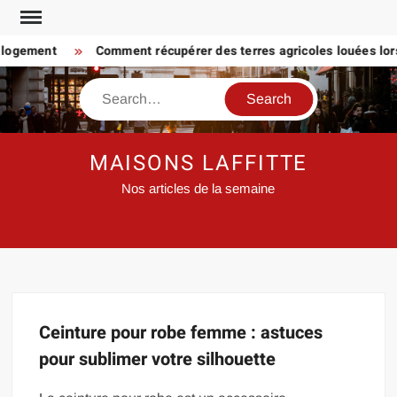
Skip
to
 logement
Comment récupérer des terres agricoles louées lors
content
Search
MAISONS LAFFITTE
Nos articles de la semaine
Ceinture pour robe femme : astuces
pour sublimer votre silhouette