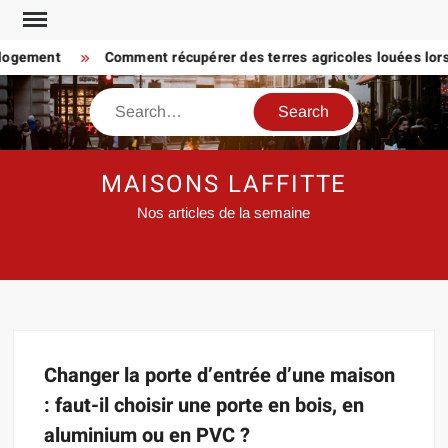
Skip
to
 logement
Comment récupérer des terres agricoles louées lorsq
content
Search
MAISONS LAFFITTE
Nos articles de la semaine
Changer la porte d’entrée d’une maison
: faut-il choisir une porte en bois, en
aluminium ou en PVC ?