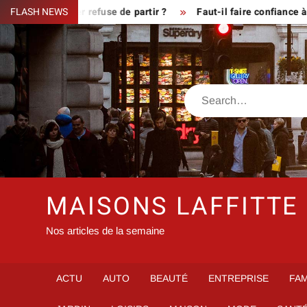
Skip
sque le fermier refuse de partir ?
FLASH NEWS
Faut-il faire confiance à i
to
content
Search
MAISONS LAFFITTE
Nos articles de la semaine
ACTU
AUTO
BEAUTÉ
ENTREPRISE
FAM