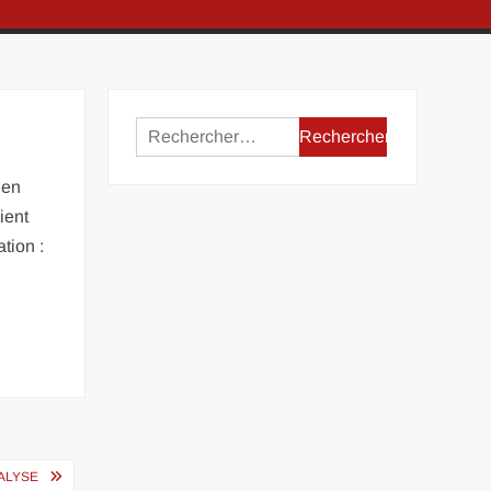
Rechercher :
 en
ient
tion :
NALYSE