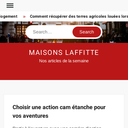
Skip
to
 logement
Comment récupérer des terres agricoles louées lorsq
content
Search
MAISONS LAFFITTE
Nos articles de la semaine
Choisir une action cam étanche pour
vos aventures