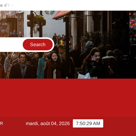
’1 million d’euros ?
Comment créer et sécuriser votre accès su
ER
mardi, août 04, 2026
7:50:29 AM