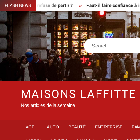
Skip
ue le fermier refuse de partir ?
FLASH NEWS
Faut-il faire confiance à inf
to
content
Search
MAISONS LAFFITTE
Nos articles de la semaine
ACTU
AUTO
BEAUTÉ
ENTREPRISE
FAM