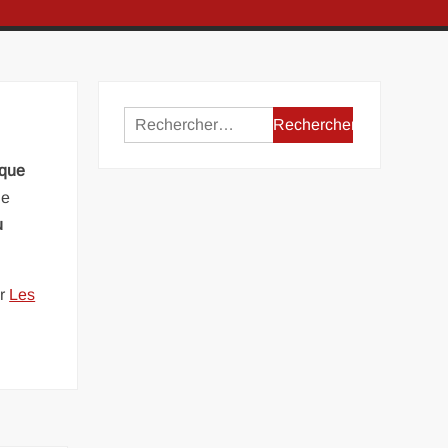
Rechercher :
ique
le
u
ur
Les