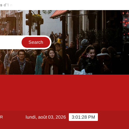
’1 million d’euros ?
Comment créer et sécuriser votre accès su
ER
lundi, août 03, 2026
3:01:28 PM