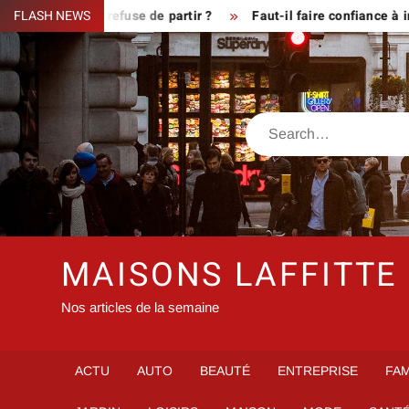
Skip
ue le fermier refuse de partir ?
FLASH NEWS
Faut-il faire confiance à inf
to
content
Search
MAISONS LAFFITTE
Nos articles de la semaine
ACTU
AUTO
BEAUTÉ
ENTREPRISE
FAM