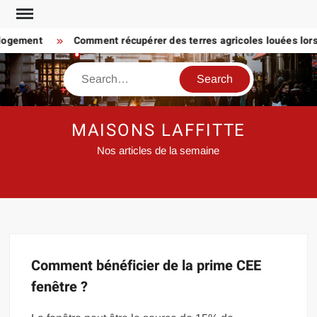
Skip
to
 logement
Comment récupérer des terres agricoles louées lorsq
content
Search
MAISONS LAFFITTE
Nos articles de la semaine
Comment bénéficier de la prime CEE
fenêtre ?