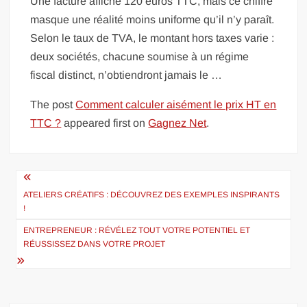
Une facture affiche 120 euros TTC, mais ce chiffre
masque une réalité moins uniforme qu’il n’y paraît.
Selon le taux de TVA, le montant hors taxes varie :
deux sociétés, chacune soumise à un régime
fiscal distinct, n’obtiendront jamais le …
The post
Comment calculer aisément le prix HT en
TTC ?
appeared first on
Gagnez Net
.
Navigation
de
ATELIERS CRÉATIFS : DÉCOUVREZ DES EXEMPLES INSPIRANTS
!
l’article
ENTREPRENEUR : RÉVÉLEZ TOUT VOTRE POTENTIEL ET
RÉUSSISSEZ DANS VOTRE PROJET