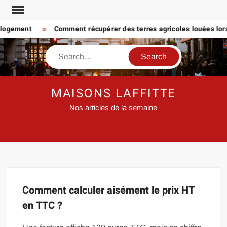
Skip
to
 logement
Comment récupérer des terres agricoles louées lorsq
content
Search
MAISONS LAFFITTE
Nos articles de la semaine
Comment calculer aisément le prix HT
en TTC ?