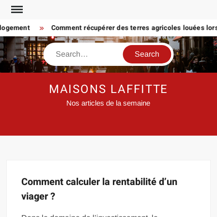
Skip
to
 logement
Comment récupérer des terres agricoles louées lorsq
content
Search
MAISONS LAFFITTE
Nos articles de la semaine
Comment calculer la rentabilité d’un
viager ?