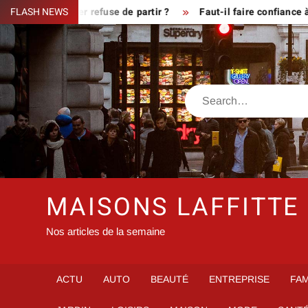
Skip
sque le fermier refuse de partir ?
FLASH NEWS
Faut-il faire confiance à i
to
content
Search
MAISONS LAFFITTE
Nos articles de la semaine
ACTU
AUTO
BEAUTÉ
ENTREPRISE
FAM