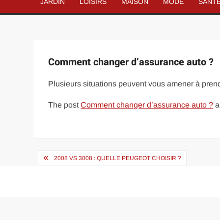
JARDIN
LOISIRS
MAISON
MODE
SANT
Comment changer d’assurance auto ?
Plusieurs situations peuvent vous amener à prendr
The post
Comment changer d’assurance auto ?
a
Navigation
2008 VS 3008 : QUELLE PEUGEOT CHOISIR ?
de
l’article