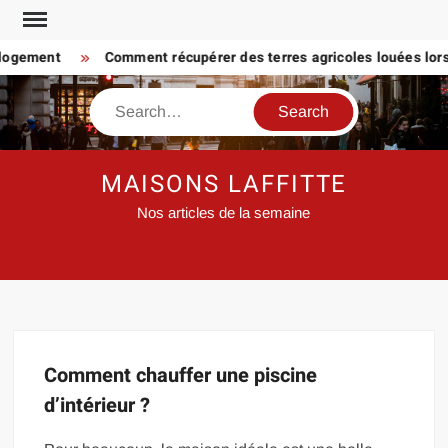
Skip
to
 logement
Comment récupérer des terres agricoles louées lorsq
content
Search
MAISONS LAFFITTE
Nos articles de la semaine
Comment chauffer une piscine
d’intérieur ?