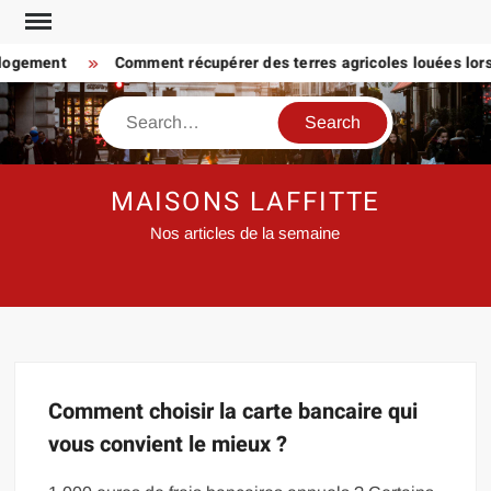
Skip
to
 logement
Comment récupérer des terres agricoles louées lorsq
content
Search
MAISONS LAFFITTE
Nos articles de la semaine
Comment choisir la carte bancaire qui
vous convient le mieux ?