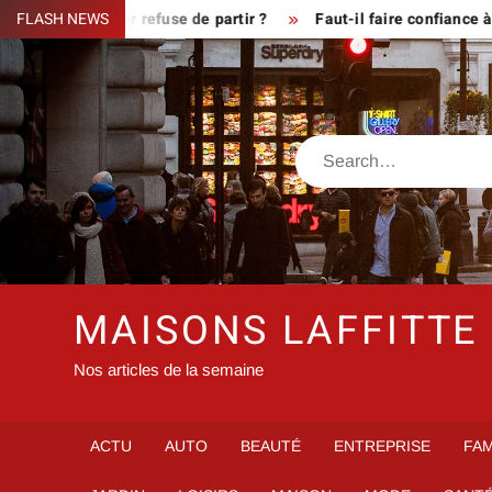
Skip
sque le fermier refuse de partir ?
FLASH NEWS
Faut-il faire confiance à i
to
content
Search
MAISONS LAFFITTE
Nos articles de la semaine
ACTU
AUTO
BEAUTÉ
ENTREPRISE
FAM