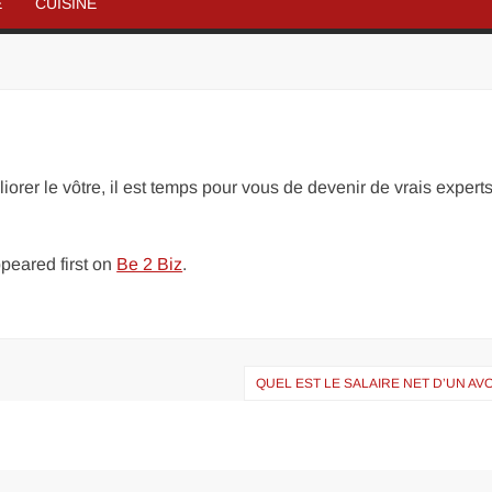
É
CUISINE
orer le vôtre, il est temps pour vous de devenir de vrais expert
peared first on
Be 2 Biz
.
QUEL EST LE SALAIRE NET D’UN AV