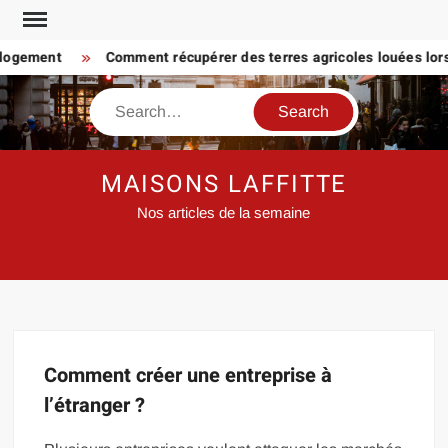
Skip
to
 logement
Comment récupérer des terres agricoles louées lorsq
content
Search
MAISONS LAFFITTE
Nos articles de la semaine
Comment créer une entreprise à
l’étranger ?