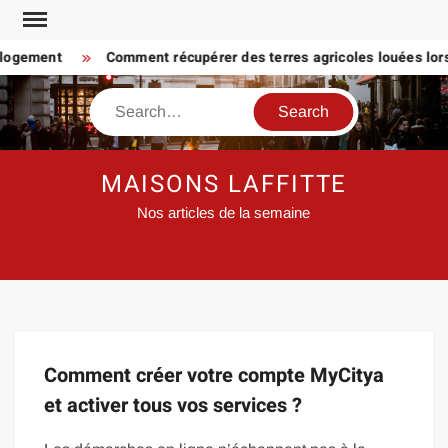
Skip
to
 logement
Comment récupérer des terres agricoles louées lorsq
content
Search
MAISONS LAFFITTE
Nos articles de la semaine
Comment créer votre compte MyCitya
et activer tous vos services ?