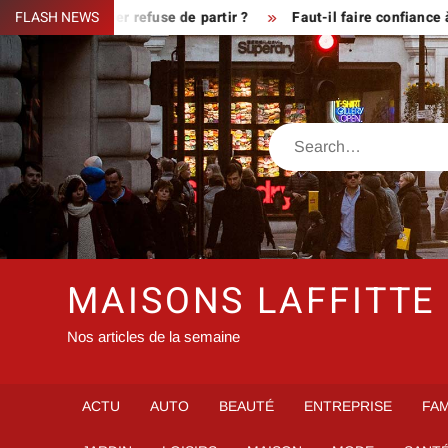
Skip
rsque le fermier refuse de partir ?
FLASH NEWS
Faut-il faire confiance à 
to
content
Search
MAISONS LAFFITTE
Nos articles de la semaine
ACTU
AUTO
BEAUTÉ
ENTREPRISE
FAM