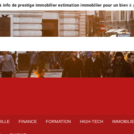
info de prestige immobilier estimation immobilier pour un bien à plus
ILLE
FINANCE
FORMATION
HIGH-TECH
IMMOBILI