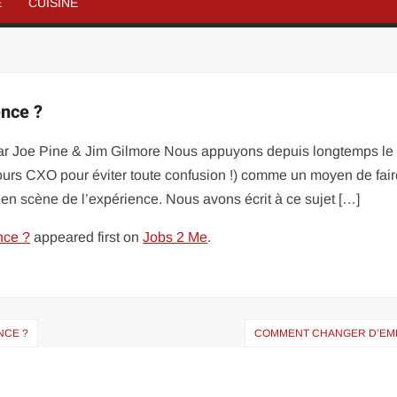
É
CUISINE
ence ?
 Par Joe Pine & Jim Gilmore Nous appuyons depuis longtemps le
ours CXO pour éviter toute confusion !) comme un moyen de fair
en scène de l’expérience. Nous avons écrit à ce sujet […]
nce ?
appeared first on
Jobs 2 Me
.
NCE ?
COMMENT CHANGER D’EMP