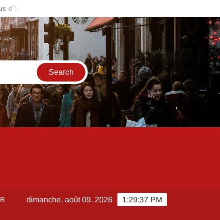
’1 million d’euros ?
Comment créer et sécuriser votre accès s
ER
dimanche, août 09, 2026
1:29:37 PM