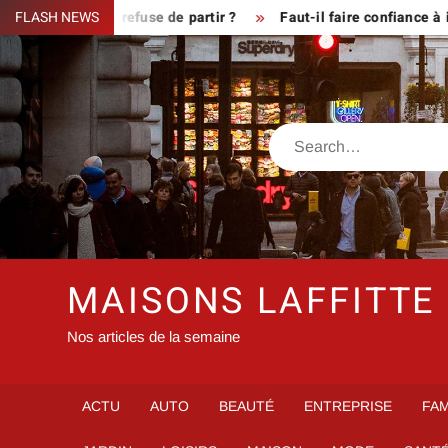
Skip
que le fermier refuse de partir ?
FLASH NEWS
Faut-il faire confiance à in
to
content
Search
MAISONS LAFFITTE
Nos articles de la semaine
ACTU
AUTO
BEAUTÉ
ENTREPRISE
FAM