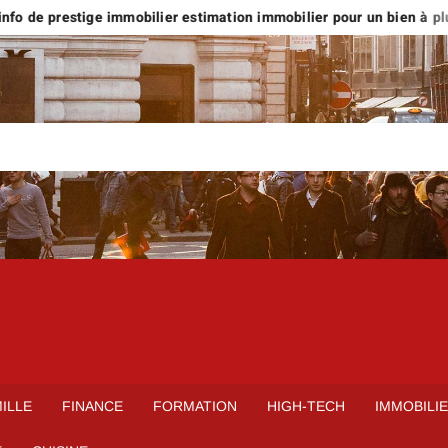
fo de prestige immobilier estimation immobilier pour un bien à plus d
ILLE
FINANCE
FORMATION
HIGH-TECH
IMMOBILI