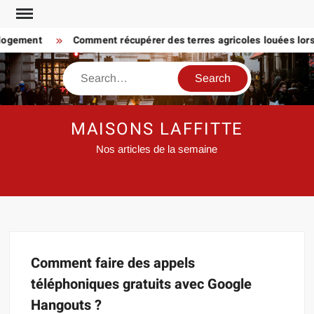
Skip
to
 logement
Comment récupérer des terres agricoles louées lorsq
content
Search
MAISONS LAFFITTE
Nos articles de la semaine
Comment faire des appels
téléphoniques gratuits avec Google
Hangouts ?