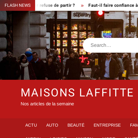
Skip
sque le fermier refuse de partir ?
FLASH NEWS
Faut-il faire confiance à i
to
content
Search
MAISONS LAFFITTE
Nos articles de la semaine
ACTU
AUTO
BEAUTÉ
ENTREPRISE
FAM