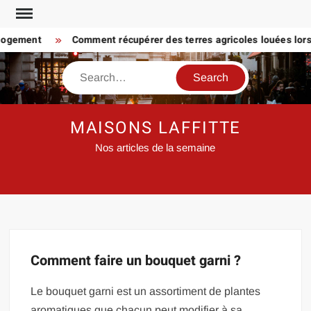
Skip
to
 logement
Comment récupérer des terres agricoles louées lorsq
content
Search
MAISONS LAFFITTE
Nos articles de la semaine
Comment faire un bouquet garni ?
Le bouquet garni est un assortiment de plantes
aromatiques que chacun peut modifier à sa