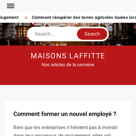
Skip
to
 logement
Comment récupérer des terres agricoles louées lorsq
content
Search
MAISONS LAFFITTE
Nos articles de la semaine
Comment former un nouvel employé ?
Bien que les entreprises n’hésitent pas à investir
dans leur processus de recrutement, elles ont