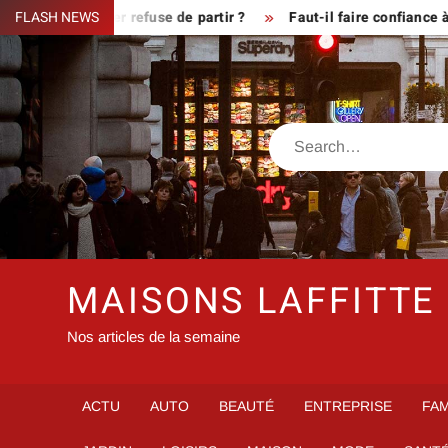
Skip
rsque le fermier refuse de partir ?
FLASH NEWS
Faut-il faire confiance à 
to
content
Search
MAISONS LAFFITTE
Nos articles de la semaine
ACTU
AUTO
BEAUTÉ
ENTREPRISE
FAM