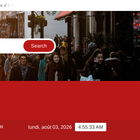
’1 million d’euros ?
Comment créer et sécuriser votre accès su
ER
lundi, août 03, 2026
4:55:33 AM