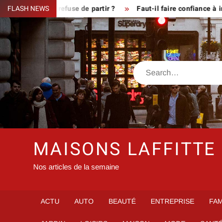
Skip
ue le fermier refuse de partir ?
FLASH NEWS
Faut-il faire confiance à inf
to
content
Search
MAISONS LAFFITTE
Nos articles de la semaine
ACTU
AUTO
BEAUTÉ
ENTREPRISE
FAM