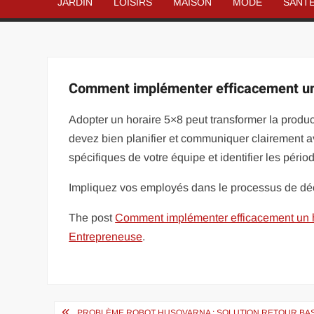
JARDIN
LOISIRS
MAISON
MODE
SANT
Comment implémenter efficacement un 
Adopter un horaire 5×8 peut transformer la producti
devez bien planifier et communiquer clairement 
spécifiques de votre équipe et identifier les péri
Impliquez vos employés dans le processus de dé
The post
Comment implémenter efficacement un h
Entrepreneuse
.
Navigation
PROBLÈME ROBOT HUSQVARNA : SOLUTION RETOUR BA