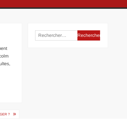
Rechercher :
ment
lcolm
ultes,
GER ?