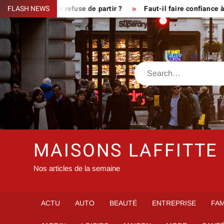
Skip
sque le fermier refuse de partir ?
FLASH NEWS
Faut-il faire confiance à i
to
content
Search
MAISONS LAFFITTE
Nos articles de la semaine
ACTU
AUTO
BEAUTÉ
ENTREPRISE
FAM