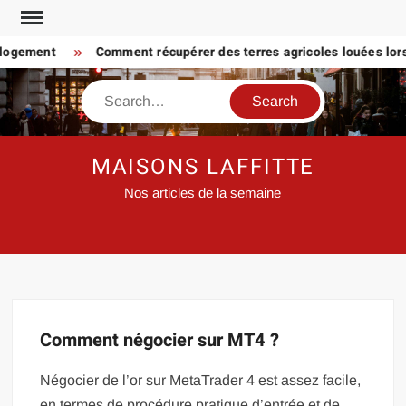
Skip
to
 logement
Comment récupérer des terres agricoles louées lorsq
content
Search
MAISONS LAFFITTE
Nos articles de la semaine
Comment négocier sur MT4 ?
Négocier de l’or sur MetaTrader 4 est assez facile,
en termes de procédure pratique d’entrée et de