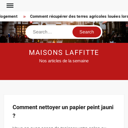
Skip
to
 logement
Comment récupérer des terres agricoles louées lorsq
content
Search
MAISONS LAFFITTE
Nos articles de la semaine
Comment nettoyer un papier peint jauni
?