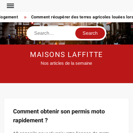
Skip
to
 logement
Comment récupérer des terres agricoles louées lorsq
content
Search
MAISONS LAFFITTE
Nos articles de la semaine
Comment obtenir son permis moto
rapidement ?