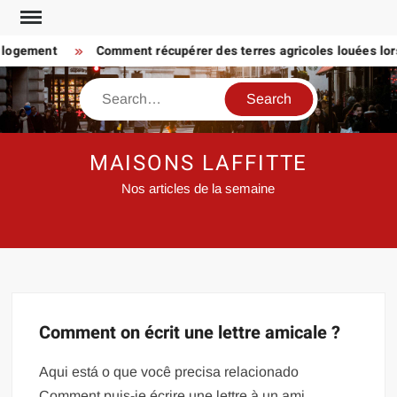
Skip
to
 logement
Comment récupérer des terres agricoles louées lors
content
Search
MAISONS LAFFITTE
Nos articles de la semaine
Comment on écrit une lettre amicale ?
Aqui está o que você precisa relacionado
Comment puis-je écrire une lettre à un ami…