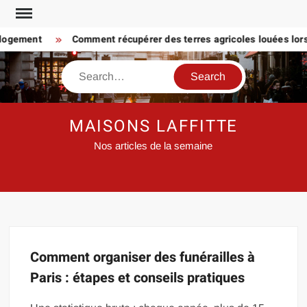
Skip
to
 logement
Comment récupérer des terres agricoles louées lorsq
content
Search
MAISONS LAFFITTE
Nos articles de la semaine
Comment organiser des funérailles à
Paris : étapes et conseils pratiques