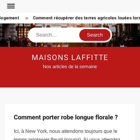
Skip
to
 logement
Comment récupérer des terres agricoles louées lorsq
content
Search
MAISONS LAFFITTE
Nos articles de la semaine
Comment porter robe longue florale ?
Ici, à New York, nous attendons toujours que le
temps printanier fleurit (soupir). Si vous attendez