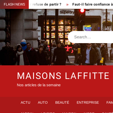
Skip
sque le fermier refuse de partir ?
FLASH NEWS
Faut-il faire confiance à i
to
content
Search
MAISONS LAFFITTE
Nos articles de la semaine
ACTU
AUTO
BEAUTÉ
ENTREPRISE
FAM