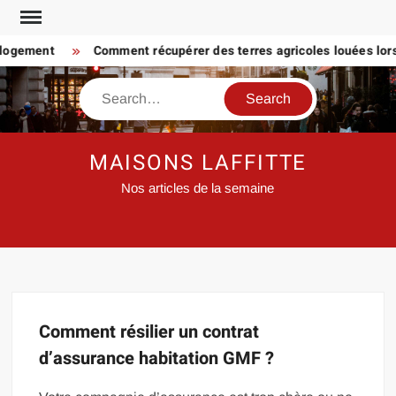
Skip
to
 logement
Comment récupérer des terres agricoles louées lorsq
content
Search
MAISONS LAFFITTE
Nos articles de la semaine
Comment résilier un contrat
d’assurance habitation GMF ?