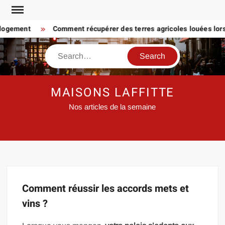
Skip
to
 logement
Comment récupérer des terres agricoles louées lorsq
content
Search
MAISONS LAFFITTE
Nos articles de la semaine
Comment réussir les accords mets et
vins ?