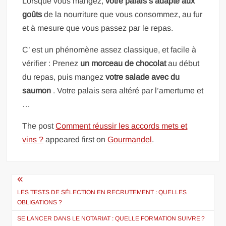
Lorsque vous mangez,
votre palais s’adapte aux
goûts
de la nourriture que vous consommez, au fur
et à mesure que vous passez par le repas.
C’ est un phénomène assez classique, et facile à
vérifier : Prenez
un morceau de chocolat
au début
du repas, puis mangez
votre salade avec du
saumon
. Votre palais sera altéré par l’amertume et
…
The post
Comment réussir les accords mets et
vins ?
appeared first on
Gourmandel
.
Navigation
de
LES TESTS DE SÉLECTION EN RECRUTEMENT : QUELLES
OBLIGATIONS ?
l’article
SE LANCER DANS LE NOTARIAT : QUELLE FORMATION SUIVRE ?