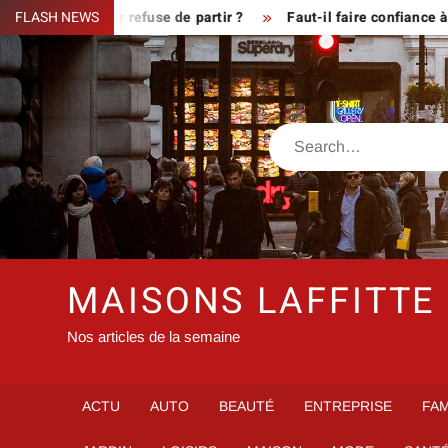
Skip
sque le fermier refuse de partir ?
FLASH NEWS
Faut-il faire confiance à i
to
content
Search
MAISONS LAFFITTE
Nos articles de la semaine
ACTU
AUTO
BEAUTÉ
ENTREPRISE
FAM