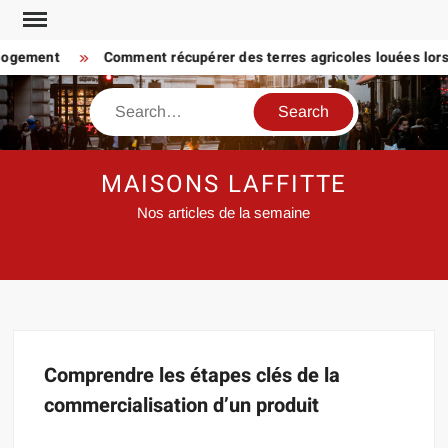
Skip
to
 logement
Comment récupérer des terres agricoles louées lorsq
content
Search
MAISONS LAFFITTE
Nos articles de la semaine
Comprendre les étapes clés de la
commercialisation d’un produit