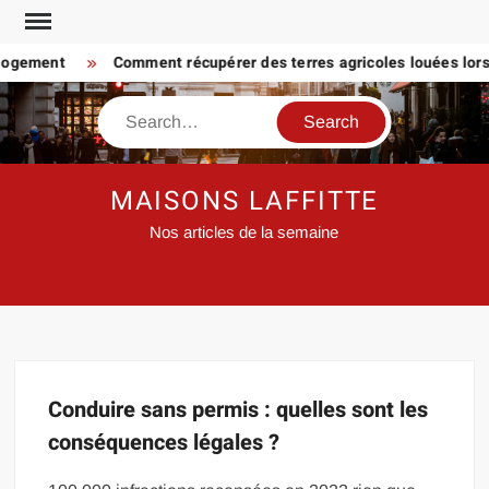
Skip
to
 logement
Comment récupérer des terres agricoles louées lorsq
content
Search
MAISONS LAFFITTE
Nos articles de la semaine
Conduire sans permis : quelles sont les
conséquences légales ?