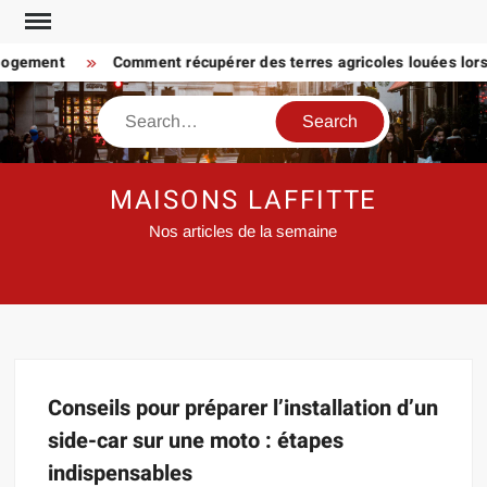
Skip
to
 logement
Comment récupérer des terres agricoles louées lorsq
content
Search
MAISONS LAFFITTE
Nos articles de la semaine
Conseils pour préparer l’installation d’un
side-car sur une moto : étapes
indispensables